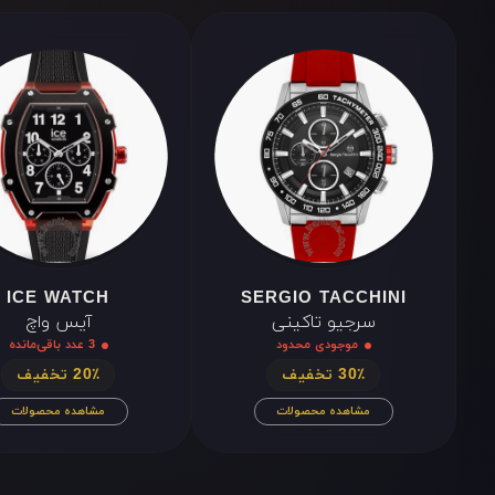
XII
III
VI
IX
XII
III
VI
IX
ICE WATCH
SERGIO TACCHINI
سرجیو تاکینی
آیس واچ
موجودی محدود
3 عدد باقی‌مانده
30٪ تخفیف
20٪ تخفیف
مشاهده محصولات
مشاهده محصولات