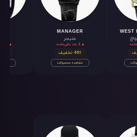
RRE
MANAGER
WEST 
اچ
منیجر
جی ا
3 عدد باقی‌مانده
10 عدد باقی‌مانده
40٪ تخفیف
40٪ تخفیف
لات
مشاهده محصولات
مشاهده