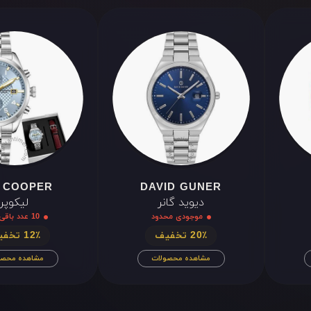
XII
III
VI
IX
XII
III
VI
IX
 COOPER
DAVID GUNER
دیوید گانر
لیکوپر
موجودی محدود
10 عدد باقی‌مانده
20٪ تخفیف
12٪ تخفیف
مشاهده محصولات
مشاهده محصو