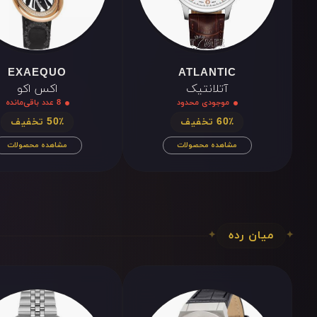
EXAEQUO
ATLANTIC
آتلانتیک
اکس اکو
موجودی محدود
8 عدد باقی‌مانده
60٪ تخفیف
50٪ تخفیف
مشاهده محصولات
مشاهده محصولات
میان رده
✦
✦