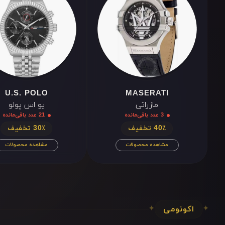
XII
III
VI
IX
XII
III
VI
IX
U.S. POLO
MASERATI
مازراتی
یو اس پولو
3 عدد باقی‌مانده
21 عدد باقی‌مانده
40٪ تخفیف
30٪ تخفیف
مشاهده محصولات
مشاهده محصولات
اکونومی
✦
✦