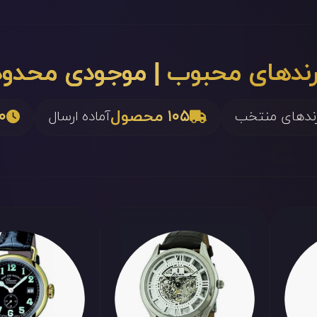
رندهای محبوب
| موجودی محدود
۱۰۵ محصول
۲۰ 
رندهای منتخب
آماده ارسال
XII
III
VI
IX
XII
III
VI
IX