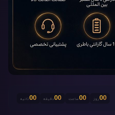
00
00
00
00
روز
ساعت
دقیقه
ثانیه