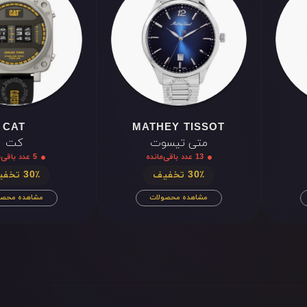
XII
III
VI
IX
XII
III
VI
IX
CAT
MATHEY TISSOT
متی تیسوت
کت
13 عدد باقی‌مانده
5 عدد باقی‌مانده
30٪ تخفیف
30٪ تخفیف
مشاهده محصولات
مشاهده محصو