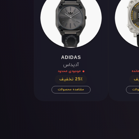
XII
III
VI
IX
ADIDAS
آدیداس
موجودی محدود
25٪ تخفیف
لات
مشاهده محصولات