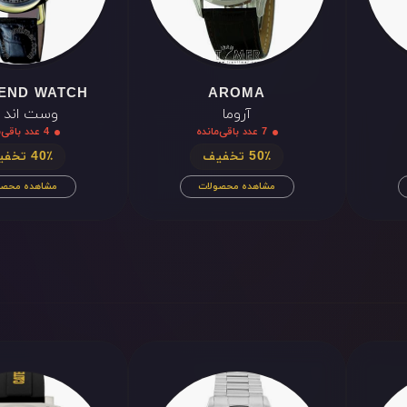
END WATCH
AROMA
آروما
وست اند و
7 عدد باقی‌مانده
4 عدد باقی‌مانده
50٪ تخفیف
40٪ تخفیف
مشاهده محصولات
مشاهده محصو