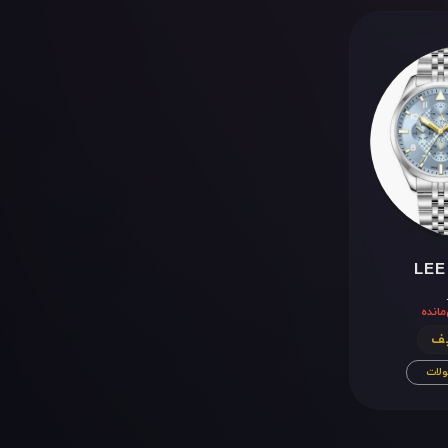
LEE
لات